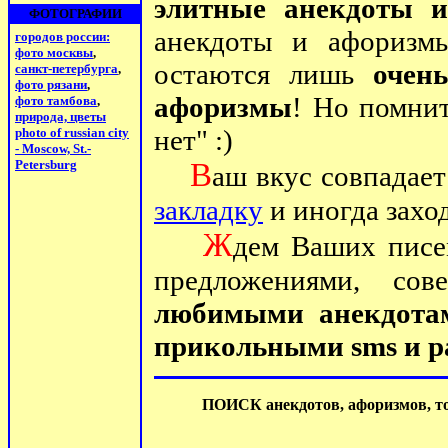
элитные анекдоты 
ФОТОГРАФИИ
анекдоты и афоризмы
городов россии:
фото москвы
,
остаются лишь
очен
санкт-петербурга
,
фото рязани
,
афоризмы
! Но помнит
фото тамбова
,
природа, цветы
нет" :)
photo of russian city
- Moscow, St.-
Petersburg
В
аш вкус совпадает
закладку
и иногда заход
Ж
дем Ваших писе
предложениями, с
любимыми анекдота
прикольными sms и р
ПОИСК анекдотов, афоризмов, тос