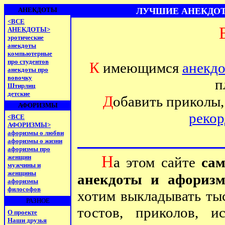
АНЕКДОТЫ
ЛУЧШИЕ АНЕКДОТ
<ВСЕ
АНЕКДОТЫ>
эротические
анекдоты
компьютерные
про студентов
К
имеющимся
анекд
анекдоты про
вовочку
п
Штирлиц
детские
Д
обавить приколы,
АФОРИЗМЫ
рекор
<ВСЕ
АФОРИЗМЫ>
афоризмы о любви
афоризмы о жизни
афоризмы про
Н
женщин
а этом сайте
са
мужчины и
женщины
анекдоты и афоризм
афоризмы
философов
хотим выкладывать тыс
РАЗНОЕ
тостов, приколов, 
О проекте
Наши друзья