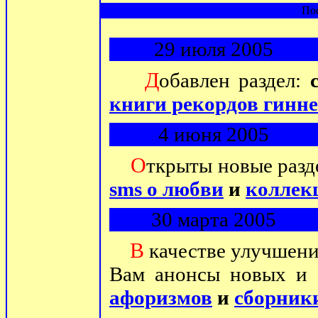
По
29 июля 2005
Д
обавлен раздел:
книги рекордов гинне
4 июня 2005
О
ткрыты новые раз
sms о любви
и
коллек
30 марта 2005
В
качестве улучшени
Вам анонсы новых и
афоризмов
и
сборник