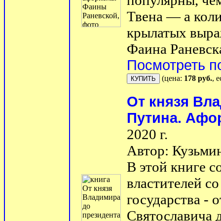
популярны, че
Твена — а кол
крылатых выра
Фаина Раневска
Посмотреть п
(цена:
178 руб.
, 
От князя Вл
Путина. Афо
2020 г.
Автор: Кузьмин
В этой книге 
властителей со
государства - 
Святославича 