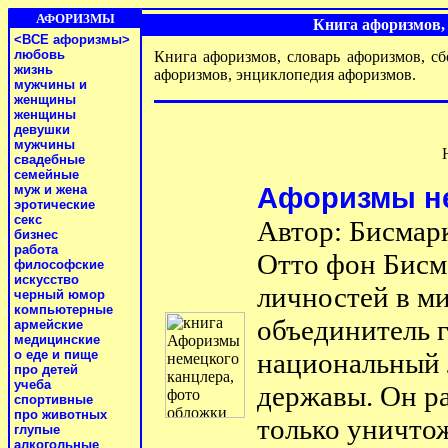
АФОРИЗМЫ
Книга афоризмов,
<ВСЕ афоризмы>
любовь
Книга афоризмов, словарь афоризмов, с
жизнь
афоризмов, энциклопедия афоризмов.
мужчины и
женщины
женщины
девушки
мужчины
свадебные
семейные
муж и жена
Афоризмы не
эротические
секс
Автор: Бисмар
бизнес
работа
Отто фон Бисм
философские
искусство
личностей в м
черный юмор
компьютерные
объединитель 
армейские
медицинские
о еде и пище
национальный 
про детей
учеба
державы. Он р
спортивные
про животных
только уничтож
глупые
алкогольные