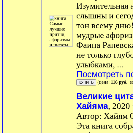
Изумительная 
слышны и сегод
тон всему дню!
мудрые афориз
Фаина Раневск
не только глу
улыбками, ...
Посмотреть п
(цена:
116 руб.
, 
Великие цит
Хайяма
, 2020 
Автор: Хайям 
Эта книга собр