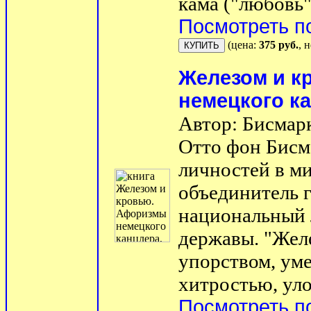
кама ("любовь")
Посмотреть п
(цена:
375 руб.
, 
Железом и к
немецкого к
Автор: Бисмар
Отто фон Бисм
личностей в м
объединитель 
национальный 
державы. "Желе
упорством, уме
хитростью, уло
Посмотреть п