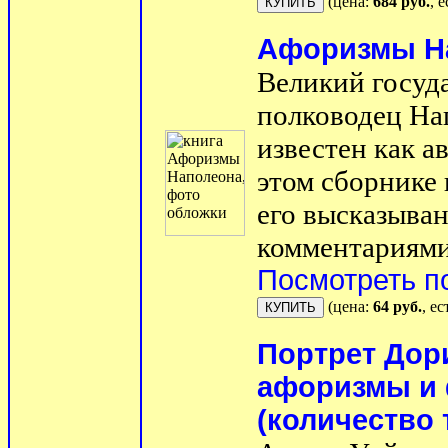
(цена:
684 руб.
, 
Афоризмы Н
Великий госуд
полководец На
известен как а
этом сборнике
его высказыва
комментариями
Посмотреть п
(цена:
64 руб.
, е
Портрет Дор
афоризмы и ф
(количество 