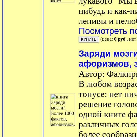
лукавого "Мы 
нибудь и как-н
ленивы и нелюб
Посмотреть п
(цена:
0 руб.
, не
Заряди мозги
афоризмов, 
Автор: Фалкир
В любом возрас
тонусе: нет ни
решение голов
одной книге фа
различных гол
более сообраз