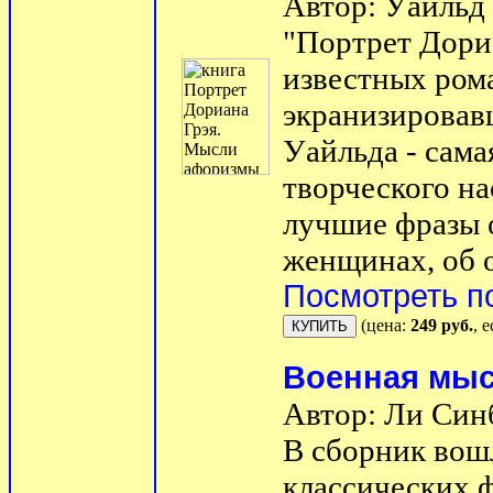
Автор: Уайльд
"Портрет Дориа
известных ром
экранизировав
Уайльда - сама
творческого на
лучшие фразы 
женщинах, об о
Посмотреть п
(цена:
249 руб.
, 
Военная мыс
Автор: Ли Син
В сборник вош
классических 