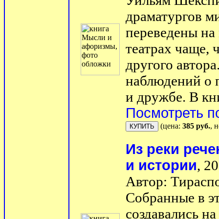
Уильям Шексп
драматургов ми
переведены на 
театрах чаще, 
другого автора
наблюдений о 
и дружбе. В кн
Посмотреть п
(цена:
385 руб.
, 
Из реки реч
и истории
, 20
Автор: Тирасп
Собранные в эт
создавались на