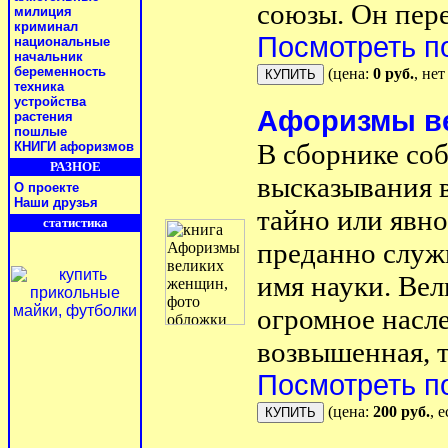
союзы. Он пере
милиция
криминал
Посмотреть п
национальные
начальник
беременность
(цена:
0 руб.
, не
техника
устройства
Афоризмы в
растения
пошлые
В сборнике со
КНИГИ афоризмов
РАЗНОЕ
высказывания
О проекте
Наши друзья
тайно или явно
статистика
преданно служи
имя науки. Ве
огромное насле
возвышенная, та
Посмотреть п
(цена:
200 руб.
, 