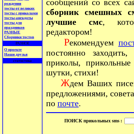
сообщений со всех с
рождения
тосты от великих
сборник смешных с
тосты с приколами
тосты-анекдоты
лучшие смс
, кото
тосты для
праздников
редактором!
РАЗНЫЕ
Сборники тостов
Р
екомендуем
пос
РАЗНОЕ
О проекте
постоянно заходить
Наши друзья
приколы, прикольные 
статистика
шутки, стихи!
Ж
дем Ваших писе
предложениями, совета
по
почте
.
ПОИСК прикольных sms :