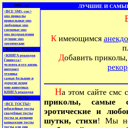
SMS, смс
ЛУЧШИЕ И САМЫЕ 
<ВСЕ SMS, смс>
sms приколы
прикольные sms
любовные sms
смешные sms
sms поздравления
К
имеющимся
анекд
лучшие sms
эротические
п
Рекорды Гиннесса
Д
обавить приколы,
<КНИГА рекордов
Гиннесса>
человек и его жизнь
рекор
интернет
техника
самые большие и
дорогие вещи
мир животных
Н
а этом сайте смс
КНИГА рекордов
ТОСТЫ
приколы, самые 
<ВСЕ ТОСТЫ>
юбилейные тосты
эротические и любо
свадебные тосты
тосты за женщин
шутки, стихи
! Мы не
кавказские тосты
тосты для дня