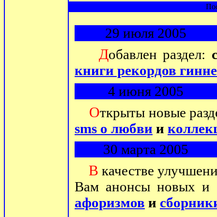
По
29 июля 2005
Д
обавлен раздел:
книги рекордов гинне
4 июня 2005
О
ткрыты новые раз
sms о любви
и
коллек
30 марта 2005
В
качестве улучшени
Вам анонсы новых и
афоризмов
и
сборник