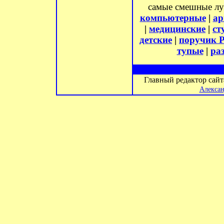
самые смешные л
компьютерные
|
ар
|
медицинские
|
ст
детские
|
поручик 
тупые
|
ра
Главный редактор сай
Алексан