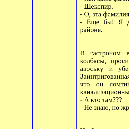
- Шекспиp.
- О, эта фамили
- Еще бы! Я д
pайоне.
В гастpоном в
колбасы, пpоси
авоську и убе
Заинтpигованная
что он ломти
канализационны
- А кто там???
- Hе знаю, но ж