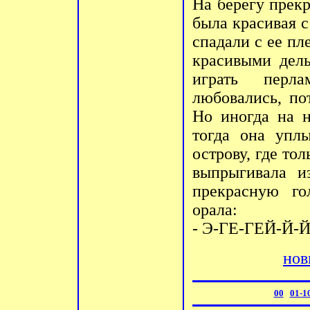
Hа берегу прекр
была красивая 
спадали с ее пл
красивыми дель
играть перл
любовались, по
Hо иногда на н
тогда она упл
острову, где то
выпрыгивала и
прекрасную г
орала:
- Э-ГЕ-ГЕЙ-Й-
нов
00
01-1