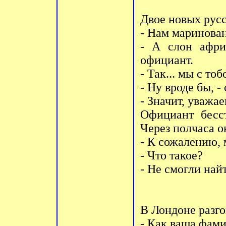
Двое новых русс
- Нам маринован
- А слон афри
официант.
- Так... мы с то
- Ну вроде бы, -
- Значит, уважа
Официант бесст
Через полчаса о
- К сожалению, 
- Что такое?
- Не смогли найт
В Лондоне pазг
- Как ваша фам