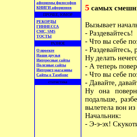
афоризмы философов
5
самых смешны
КНИГИ афоризмов
ПРОЧЕЕ, ЮМОР
РЕКОРДЫ
Вызывает началь
ГИННЕССА
СМС, SMS
- Раздевайтесь!
ТОСТЫ
- Что вы себе по
РАЗНОЕ
- Раздевайтесь, 
О проекте
Наши друзья
Ну делать нечег
Интересные сайты
- А теперь пове
Полезные сайты
Интернет-магазины
- Что вы себе по
Сайты о Тамбове
- Давайте, давай
статистика
Ну она поверн
подальше, разбе
вылетела вон из
Начальник:
- Э-э-эх! Скуко