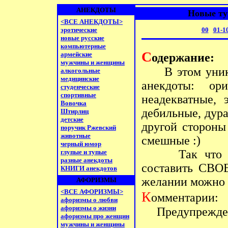
АНЕКДОТЫ
Новые ту
<ВСЕ АНЕКДОТЫ>
эротические
00
01-1
новые русские
компьютерные
С
армейские
одержание:
мужчины и женщины
В этом уникал
алкогольные
медицинские
анекдоты: ори
студенческие
спортивные
неадекватные, 
Вовочка
дебильные, дура
Штирлиц
детские
другой стороны
поручик Ржевский
животные
смешные :)
черный юмор
Так чт
глупые и тупые
разные анекдоты
составить СВО
КНИГИ анекдотов
желании можно
АФОРИЗМЫ
<ВСЕ АФОРИЗМЫ>
К
омментарии:
афоризмы о любви
афоризмы о жизни
Предупреждени
афоризмы про женщин
мужчины и женщины