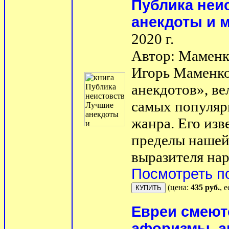
Публика неис
анекдоты и 
2020 г.
Автор: Маменк
Игорь Маменко
анекдотов», ве
самых популяр
жанра. Его изв
пределы нашей 
выразителя нар
Посмотреть п
(цена:
435 руб.
, 
Евреи смеют
афоризмы, а