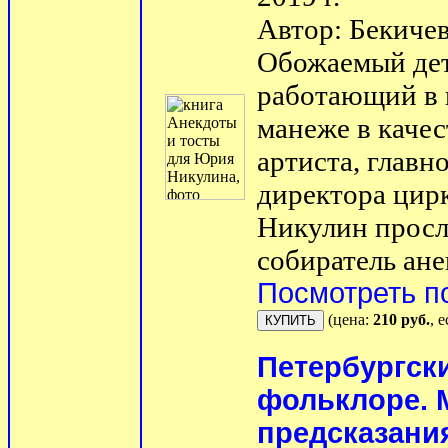
Автор: Бекиче
Обожаемый дет
работающий в к
манеже в качес
артиста, главн
директора цир
Никулин просл
собиратель ане
Посмотреть п
(цена:
210 руб.
, 
Петербургск
фольклоре. 
предсказания