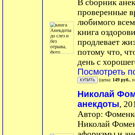
В сборник анек
проверенные в
любимого всем
книга оздорови
продлевает жиз
потому что, чт
день с хорошего
Посмотреть п
(цена:
149 руб.
, 
Николай Фом
анекдоты
, 20
Автор: Фоменк
Николай Фомен
афоризмы и ане