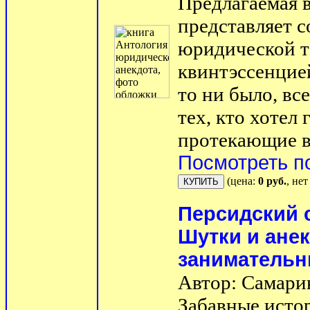
Предлагаемая 
представляет с
юридической т
квинтэссенцие
то ни было, вс
тех, кто хотел
протекающие в 
Посмотреть п
(цена:
0 руб.
, не
Персидский 
Шутки и ане
занимательн
Автор: Самарин
Забавные исто