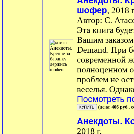
Анекдоты. К
шофер
, 2018 г
Автор: С. Атас
Эта книга буде
Вашим заказом 
Demand. При б
современной ж
полноценном о
проблем не ост
веселья. Однако
Посмотреть п
(цена:
406 руб.
, 
Анекдоты. Ко
2018 г.