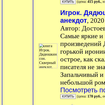
(цена:
415 руб.
, 
Игрок. Дядю
анекдот
, 2020 
Автор: Достое
Самые яркие и
произведений 
горькой иронии
острое, как ск
писателя не зн
Запальчивый и
небольшой рома
Посмотреть п
(цена:
178 руб.
, 