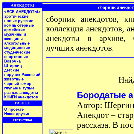
АНЕКДОТЫ
сборник анекдот
<ВСЕ АНЕКДОТЫ>
эротические
сборник анекдотов, кн
новые русские
компьютерные
коллекция анекдотов, а
армейские
мужчины и
анекдоты в архиве, б
женщины
алкогольные
лучших анекдотов.
медицинские
студенческие
спортивные
Вовочка
Штирлиц
детские
поручик Ржевский
Найд
животные
черный юмор
глупые и тупые
разные анекдоты
Бородатые а
КНИГИ анекдотов
Автор: Шергин
РАЗНОЕ
О проекте
Анекдот – ста
Наши друзья
статистика
рассказа. В по