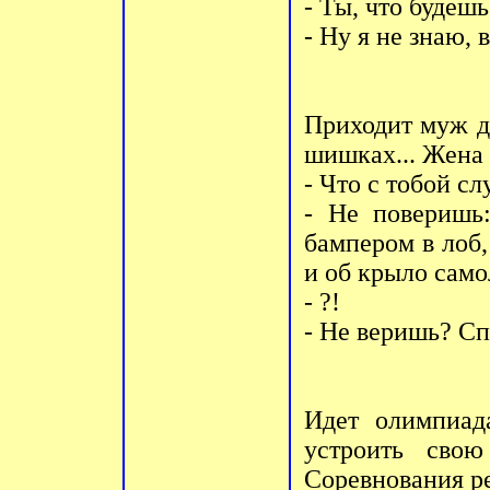
- Ты, что будеш
- Ну я не знаю, 
Приходит муж до
шишках... Жена
- Что с тобой с
- Не поверишь
бампером в лоб,
и об крыло самол
- ?!
- Не веришь? Сп
Идет олимпиад
устроить сво
Соревнования р