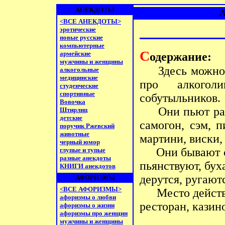
АНЕКДОТЫ
<ВСЕ АНЕКДОТЫ>
эротические
новые русские
компьютерные
С
армейские
одержание:
мужчины и женщины
Здесь можно н
алкогольные
медицинские
про алкоголи
студенческие
спортивные
собутыльников.
Вовочка
Они пьют разн
Штирлиц
детские
самогон, сэм, п
поручик Ржевский
животные
мартини, виски,
черный юмор
Они бывают с б
глупые и тупые
разные анекдоты
пьянствуют, бух
КНИГИ анекдотов
дерутся, ругают
АФОРИЗМЫ
<ВСЕ АФОРИЗМЫ>
Место действия:
афоризмы о любви
ресторан, казин
афоризмы о жизни
афоризмы про женщин
мужчины и женщины