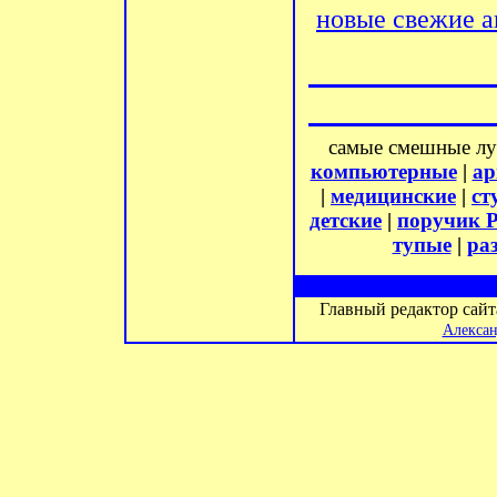
новые свежие а
самые смешные л
компьютерные
|
ар
|
медицинские
|
ст
детские
|
поручик 
тупые
|
ра
Главный редактор сай
Алексан