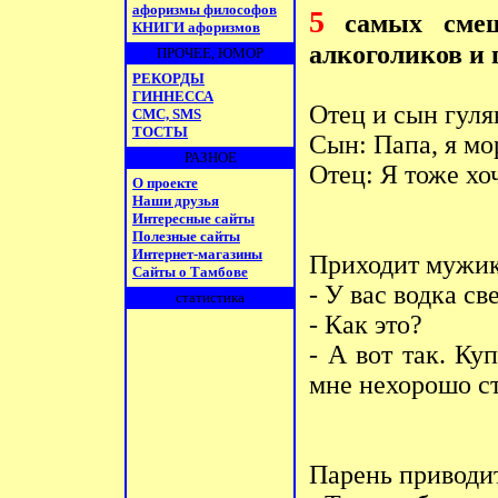
афоризмы философов
5
самых смеш
КНИГИ афоризмов
алкоголиков и
ПРОЧЕЕ, ЮМОР
РЕКОРДЫ
ГИННЕССА
Отец и сын гуля
СМС, SMS
ТОСТЫ
Сын: Папа, я мо
РАЗНОЕ
Отец: Я тоже хоч
О проекте
Наши друзья
Интересные сайты
Полезные сайты
Интернет-магазины
Приходит мужик
Сайты о Тамбове
- У вас водка св
статистика
- Как это?
- А вот так. Ку
мне нехорошо ст
Парень приводит