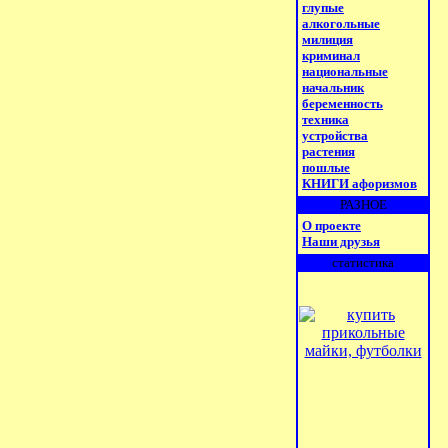
глупые
алкогольные
милиция
криминал
национальные
начальник
беременность
техника
устройства
растения
пошлые
КНИГИ афоризмов
РАЗНОЕ
О проекте
Наши друзья
статистика