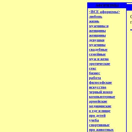
АФОРИЗМЫ
<ВСЕ афоризмы>
любовь
жизнь
мужчины и
женщины
женщины
девушки
мужчины
свадебные
семейные
муж и жена
эротические
секс
бизнес
работа
философские
искусство
черный юмор
компьютерные
армейские
медицинские
о еде и пище
про детей
учеба
спортивные
про животных