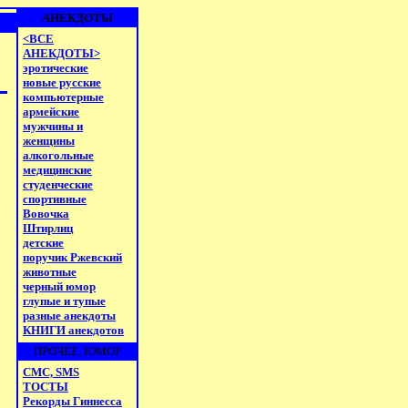
АНЕКДОТЫ
<ВСЕ
АНЕКДОТЫ>
эротические
новые русские
компьютерные
армейские
мужчины и
женщины
алкогольные
медицинские
студенческие
спортивные
Вовочка
Штирлиц
детские
поручик Ржевский
животные
черный юмор
глупые и тупые
разные анекдоты
КНИГИ анекдотов
ПРОЧЕЕ, ЮМОР
СМС, SMS
ТОСТЫ
Рекорды Гиннесса