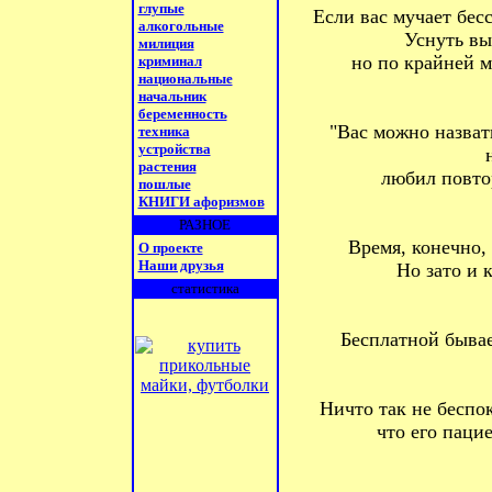
глупые
Если вас мучает бес
алкогольные
Уснуть вы
милиция
но по кpайней м
криминал
национальные
начальник
беременность
"Вас можно назват
техника
устройства
растения
любил повтор
пошлые
КНИГИ афоризмов
РАЗНОЕ
Время, конечно,
О проекте
Наши друзья
Но зато и 
статистика
Бесплатной бывае
Ничто так не беспок
что его паци