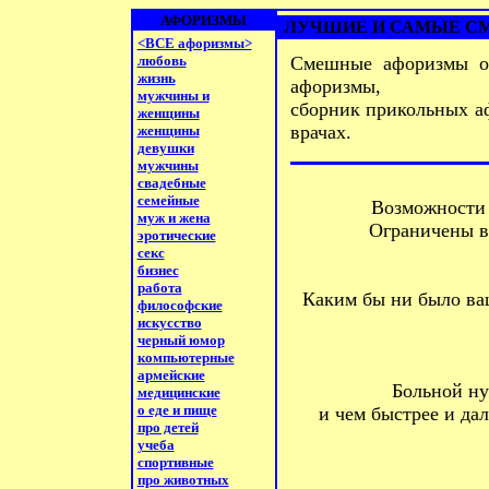
АФОРИЗМЫ
ЛУЧШИЕ И САМЫЕ СМ
<ВСЕ афоризмы>
любовь
Смешные афоризмы о 
жизнь
афоризмы,
мужчины и
сборник прикольных аф
женщины
врачах.
женщины
девушки
мужчины
свадебные
семейные
Возможности
муж и жена
Ограничены в
эротические
секс
бизнес
работа
Каким бы ни было ваш
философские
искусство
черный юмор
компьютерные
армейские
Больной ну
медицинские
о еде и пище
и чем быстрее и да
про детей
учеба
спортивные
про животных