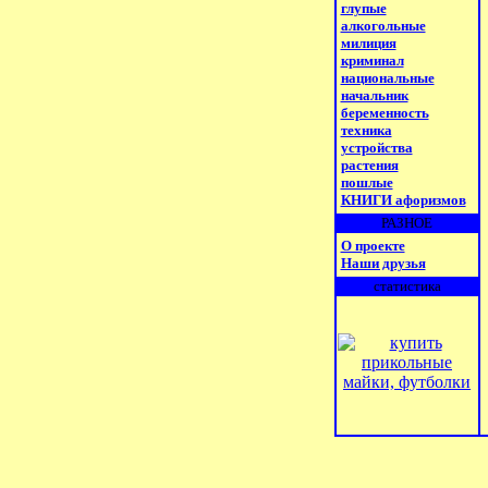
глупые
алкогольные
милиция
криминал
национальные
начальник
беременность
техника
устройства
растения
пошлые
КНИГИ афоризмов
РАЗНОЕ
О проекте
Наши друзья
статистика