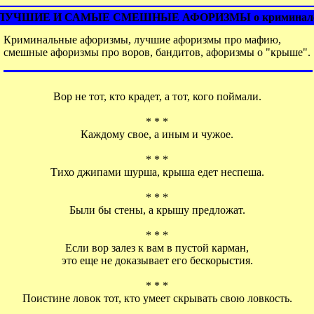
ЛУЧШИЕ И САМЫЕ СМЕШНЫЕ АФОРИЗМЫ о криминал
Криминальные афоризмы, лучшие афоризмы про мафию,
смешные афоризмы про воров, бандитов, афоризмы о "крыше".
Вор не тот, кто крадет, а тот, кого поймали.
* * *
Каждому свое, а иным и чужое.
* * *
Тихо джипами шурша, крыша едет неспеша.
* * *
Были бы стены, а крышу предложат.
* * *
Если вор залез к вам в пустой карман,
это еще не доказывает его бескорыстия.
* * *
Поистине ловок тот, кто умеет скрывать свою ловкость.