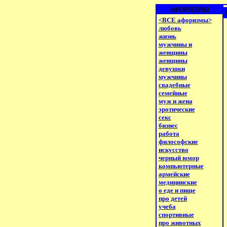
АФОРИЗМЫ
<ВСЕ афоризмы>
любовь
жизнь
мужчины и
женщины
женщины
девушки
мужчины
свадебные
семейные
муж и жена
эротические
секс
бизнес
работа
философские
искусство
черный юмор
компьютерные
армейские
медицинские
о еде и пище
про детей
учеба
спортивные
про животных