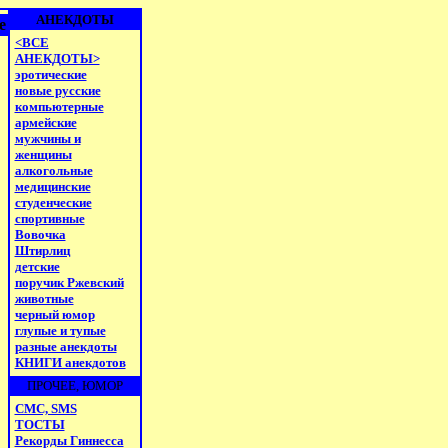
АНЕКДОТЫ
е
<ВСЕ
АНЕКДОТЫ>
эротические
новые русские
компьютерные
армейские
мужчины и
женщины
алкогольные
медицинские
студенческие
спортивные
Вовочка
Штирлиц
детские
поручик Ржевский
животные
черный юмор
глупые и тупые
разные анекдоты
КНИГИ анекдотов
ПРОЧЕЕ, ЮМОР
СМС, SMS
ТОСТЫ
Рекорды Гиннесса