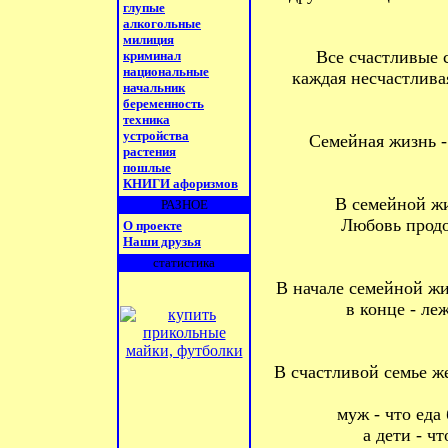
глупые
алкогольные
милиция
Все счастливые 
криминал
национальные
каждая несчастлива
начальник
беременность
техника
устройства
Семейная жизнь - 
растения
пошлые
КНИГИ афоризмов
В семейной жи
РАЗНОЕ
Любовь продо
О проекте
Наши друзья
статистика
В начале семейной жи
в конце - ле
В счастливой семье же
муж - что еда
а дети - ч