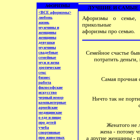
АФОРИЗМЫ
ЛУЧШИЕ И САМЫЕ 
<ВСЕ афоризмы>
любовь
Афоризмы о семье, 
жизнь
прикольные
мужчины и
афоризмы про семью.
женщины
женщины
девушки
мужчины
Семейное счастье быва
свадебные
семейные
потратить деньги,
муж и жена
эротические
секс
бизнес
Самая прочная с
работа
философские
искусство
черный юмор
Hичто так не порти
компьютерные
армейские
медицинские
о еде и пище
про детей
Женатого не 
учеба
жена - потому ч
спортивные
про животных
а другие женщины - п