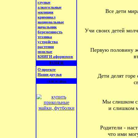
глупые
алкогольные
Все дети мир
милиция
криминал
национальные
начальник
Учи своих детей молч
беременность
техника
устройства
растения
Первую половину ж
пошлые
в
КНИГИ афоризмов
РАЗНОЕ
О проекте
Наши друзья
Дети делят горе 
статистика
с
Мы слишком с
и слишком м
Родители - нас
что ими мог