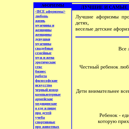
АФОРИЗМЫ
ЛУЧШИЕ И САМЫЕ 
<ВСЕ афоризмы>
любовь
Лучшие афоризмы про
жизнь
детях,
мужчины и
веселые детские афориз
женщины
женщины
девушки
мужчины
Все 
свадебные
семейные
муж и жена
эротические
Честный ребенок люби
секс
бизнес
работа
философские
искусство
черный юмор
Дети внимательнее всег
компьютерные
армейские
медицинские
о еде и пище
про детей
Ребенок - ед
учеба
которую прих
спортивные
про животных