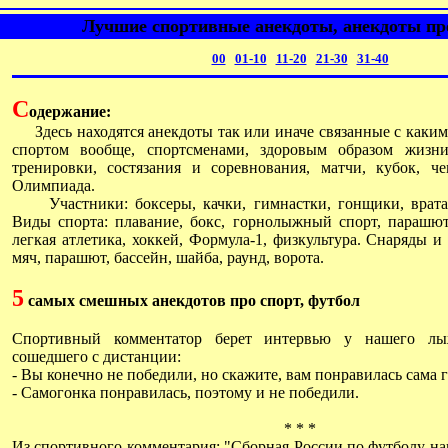
Лучшие спортивные анекдоты, анекдоты пр
00
01-10
11-20
21-30
31-40
С
одержание:
Здесь находятся анекдоты так или иначе связанные с каким
спортом вообще, спортсменами, здоровым образом жизни
тренировки, состязания и соревнования, матчи, кубок, ч
Олимпиада.
Участники: боксеры, качки, гимнастки, гонщики, вратар
Виды спорта: плавание, бокс, горнолыжный спорт, парашют
легкая атлетика, хоккей, Формула-1, физкультура. Снаряды и 
мяч, парашют, бассейн, шайба, раунд, ворота.
5
самых смешных анекдотов про спорт, футбол
Спортивный комментатор берет интервью у нашего лы
сошедшего с дистанции:
- Вы конечно не победили, но скажите, вам понравилась сама 
- Самогонка понравилась, поэтому и не победили.
* * *
Из спортивного комментария: "Сборная России по футболу на