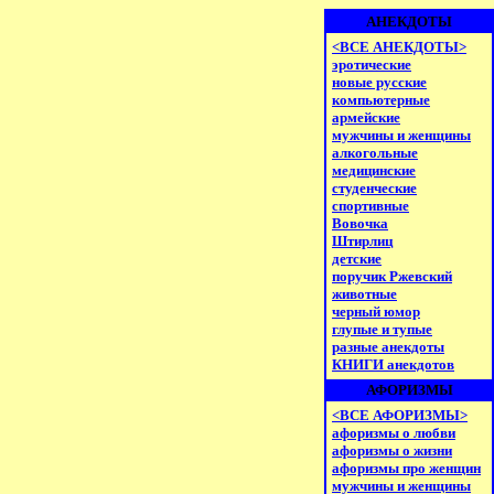
АНЕКДОТЫ
<ВСЕ АНЕКДОТЫ>
эротические
новые русские
компьютерные
армейские
мужчины и женщины
алкогольные
медицинские
студенческие
спортивные
Вовочка
Штирлиц
детские
поручик Ржевский
животные
черный юмор
глупые и тупые
разные анекдоты
КНИГИ анекдотов
АФОРИЗМЫ
<ВСЕ АФОРИЗМЫ>
афоризмы о любви
афоризмы о жизни
афоризмы про женщин
мужчины и женщины