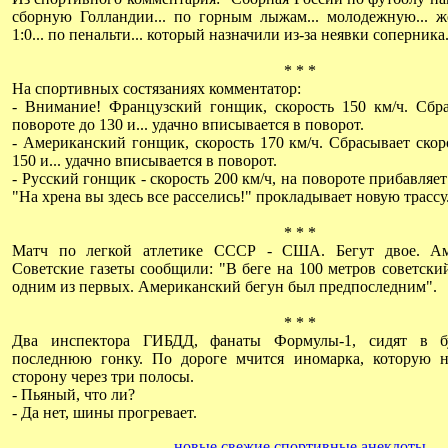
сборную Голландии... по горным лыжам... молодежную... же
1:0... по пенальти... который назначили из-за неявки соперника.
* * *
На спортивных состязаниях комментатор:
- Внимание! Французский гонщик, скорость 150 км/ч. Сбра
повороте до 130 и... удачно вписывается в поворот.
- Американский гонщик, скорость 170 км/ч. Сбрасывает скор
150 и... удачно вписывается в поворот.
- Русский гонщик - скорость 200 км/ч, на повороте прибавляет 
"На хрена вы здесь все расселись!" прокладывает новую трассу
* * *
Матч по легкой атлетике СССР - США. Бегут двое. Ам
Советские газеты сообщили: "В беге на 100 метров советск
одним из первых. Американский бегун был предпоследним".
* * *
Два инспектора ГИБДД, фанаты Формулы-1, сидят в б
последнюю гонку. По дороге мчится иномарка, которую 
сторону через три полосы.
- Пьяный, что ли?
- Да нет, шины прогревает.
новые свежие спортивные анекдоты