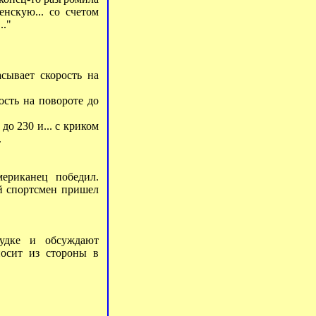
нскую... со счетом
.."
сывает скорость на
ость на повороте до
до 230 и... с криком
.
ериканец победил.
ий спортсмен пришел
удке и обсуждают
носит из стороны в