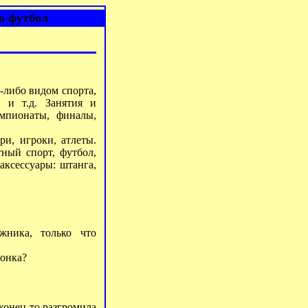
о футбол
-либо видом спорта,
 и т.д. Занятия и
емпионаты, финалы,
и, игроки, атлеты.
ный спорт, футбол,
аксессуары: штанга,
жника, только что
гонка?
конец-то разгромила