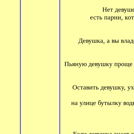
Нет девуше
есть парни, ко
Девушка, а вы вла
Пьяную девушку проще д
Оставить девушку, ух
на улице бутылку водк
Если девушка знает се