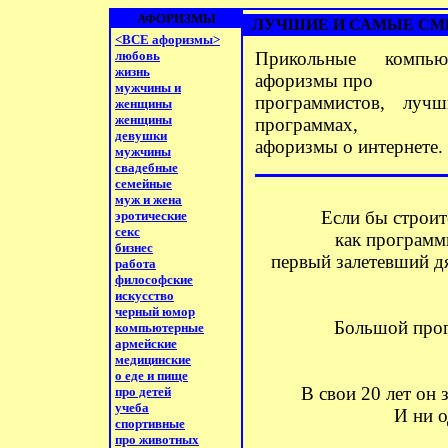
АФОРИЗМЫ
ЛУЧШИЕ И САМЫЕ СМЕ
<ВСЕ афоризмы>
любовь
Прикольные компь
жизнь
афоризмы про
мужчины и
программистов, луч
женщины
женщины
программах,
девушки
афоризмы о интернете.
мужчины
свадебные
семейные
муж и жена
Если бы строит
эротические
секс
как программ
бизнес
первый залетевший д
работа
философские
искусство
черный юмор
Большой прог
компьютерные
армейские
медицинские
о еде и пище
В свои 20 лет он 
про детей
учеба
И ни 
спортивные
про животных