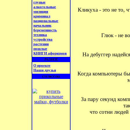
глупые
алкогольные
Кликуха - это не то, 
милиция
криминал
национальные
начальник
беременность
Глюк - не в
техника
устройства
растения
пошлые
КНИГИ афоризмов
Ha дебуггеp надейся
РАЗНОЕ
О проекте
Наши друзья
Когда компьютеры бы
статистика
За пару секунд комп
та
что сотни людей 