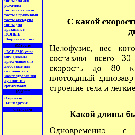
тосты для дня
рождения
тосты от великих
тосты с приколами
С какой скорост
тосты-анекдоты
тосты для
д
праздников
РАЗНЫЕ
Сборники тостов
Целофузис, вес кот
SMS, смс
<ВСЕ SMS, смс>
составлял всего 30
sms приколы
прикольные sms
скорость до 80 к
любовные sms
смешные sms
плотоядный динозавр
sms поздравления
лучшие sms
строение тела и легкие
эротические
РАЗНОЕ
О проекте
Наши друзья
статистика
Какой длины б
Одновременно с