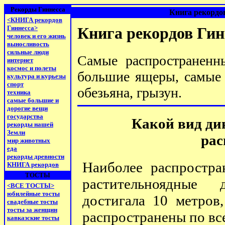
Рекорды Гиннесса
Книга рекордов
<КНИГА рекордов
Гиннесса>
Книга рекордов Гин
человек и его жизнь
выносливость
сильные люди
Самые распространенн
интернет
космос и полеты
большие ящеры, самые 
культура и курьезы
спорт
обезьяна, грызун.
техника
самые большие и
дорогие вещи
государства
Какой вид ди
рекорды нашей
Земли
рас
мир животных
еда
рекорды древности
Наиболее распростра
КНИГА рекордов
ТОСТЫ
растительноядные 
<ВСЕ ТОСТЫ>
юбилейные тосты
достигала 10 метров
свадебные тосты
тосты за женщин
распространены по вс
кавказские тосты