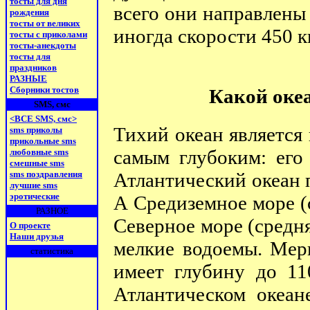
тосты для дня
всего они направлены 
рождения
тосты от великих
иногда скорости 450 к
тосты с приколами
тосты-анекдоты
тосты для
праздников
РАЗНЫЕ
Сборники тостов
Какой оке
SMS, смс
<ВСЕ SMS, смс>
Тихий океан является
sms приколы
прикольные sms
самым глубоким: его
любовные sms
смешные sms
Атлантический океан 
sms поздравления
лучшие sms
эротические
А Средиземное море (
РАЗНОЕ
Северное море (средня
О проекте
Наши друзья
мелкие водоемы. Мер
статистика
имеет глубину до 11
Атлантическом океан