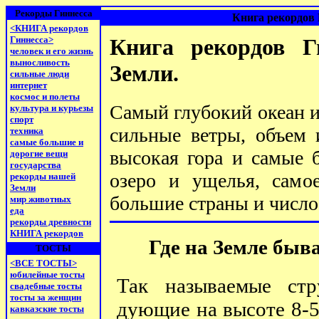
Рекорды Гиннесса
Книга рекордов 
<КНИГА рекордов
Гиннесса>
Книга рекордов Г
человек и его жизнь
выносливость
Земли.
сильные люди
интернет
космос и полеты
Самый глубокий океан и
культура и курьезы
спорт
сильные ветры, объем 
техника
самые большие и
высокая гора и самые 
дорогие вещи
государства
озеро и ущелья, само
рекорды нашей
Земли
большие страны и число 
мир животных
еда
рекорды древности
КНИГА рекордов
Где на Земле быв
ТОСТЫ
<ВСЕ ТОСТЫ>
юбилейные тосты
Так называемые стр
свадебные тосты
тосты за женщин
дующие на высоте 8-5
кавказские тосты