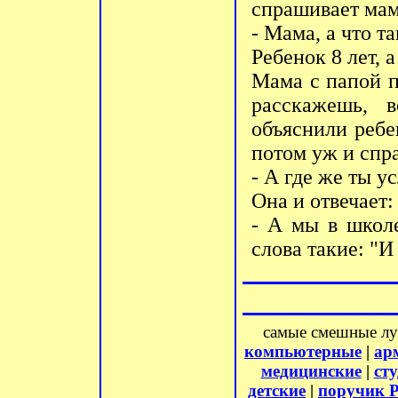
спрашивает мам
- Мама, а что т
Ребенок 8 лет, а
Мама с папой п
расскажешь, 
объяснили ребе
потом уж и спр
- А где же ты у
Она и отвечает:
- А мы в школ
слова такие: "И
самые смешные л
компьютерные
|
ар
медицинские
|
ст
детские
|
поручик 