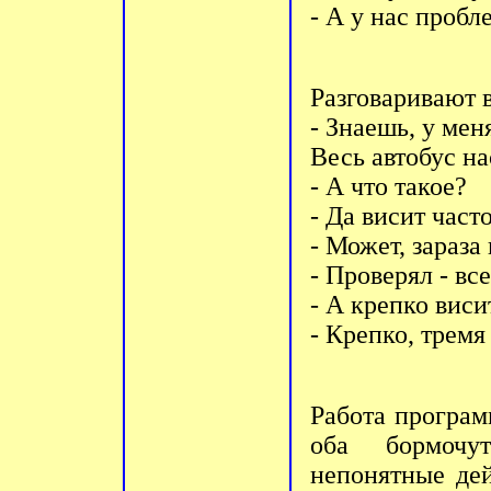
- А у нас пробл
Разговаривают 
- Знаешь, у мен
Весь автобус н
- А что такое?
- Да висит часто
- Может, зараза
- Проверял - вс
- А крепко виси
- Крепко, тремя
Работа пpогpам
оба боpмочy
непонятные дей