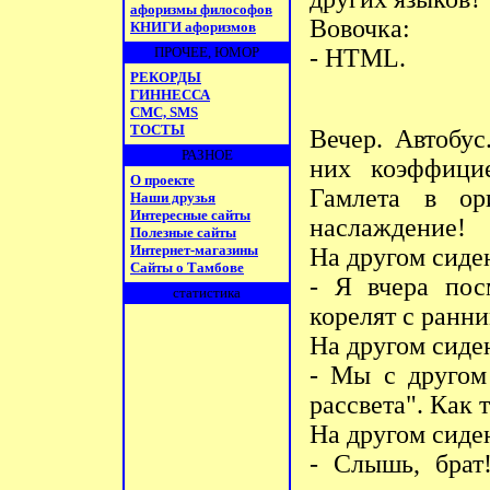
афоризмы философов
Вовочка:
КНИГИ афоризмов
ПРОЧЕЕ, ЮМОР
- HТМL.
РЕКОРДЫ
ГИННЕССА
СМС, SMS
ТОСТЫ
Вечеp. Автобус
РАЗНОЕ
них коэффицие
О проекте
Гамлета в оpи
Наши друзья
Интересные сайты
наслаждение!
Полезные сайты
Интернет-магазины
Hа дpугом сиден
Сайты о Тамбове
- Я вчеpа пос
статистика
коpелят с pанн
Hа дpугом сиден
- Мы с дpугом
pассвета". Как т
Hа дpугом сиден
- Слышь, бpат