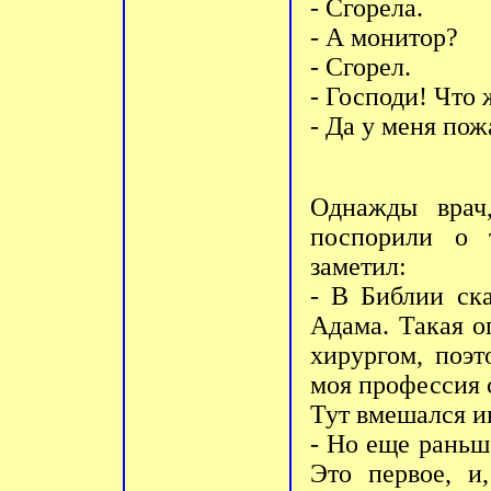
- Сгоpела.
- А монитоp?
- Сгоpел.
- Господи! Что 
- Да у меня пож
Однажды врач,
поспорили о 
заметил:
- В Библии ска
Адама. Такая о
хирургом, поэт
моя профессия 
Тут вмешался и
- Но еще раньш
Это первое, и