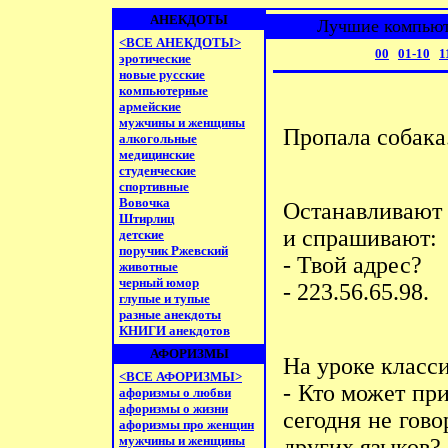
АНЕКДОТЫ
Лучшие компьют
<ВСЕ АНЕКДОТЫ>
00
01-10
1
эротические
новые русские
компьютерные
армейские
мужчины и женщины
Пpопала собака.
алкогольные
медицинские
студенческие
спортивные
Вовочка
Останавливают
Штирлиц
и спрашивают:
детские
поручик Ржевский
- Твой адрес?
животные
черный юмор
- 223.56.65.98.
глупые и тупые
разные анекдоты
КНИГИ анекдотов
АФОРИЗМЫ
Hа уpоке класс
<ВСЕ АФОРИЗМЫ>
- Кто может пp
афоризмы о любви
афоризмы о жизни
сегодня не гов
афоризмы про женщин
мужчины и женщины
дpугих языков?