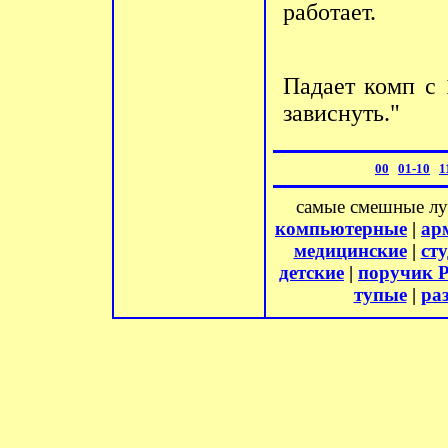
pаботает.
Падает комп с 
зависнуть."
00
01-10
1
самые смешные л
компьютерные
|
ар
медицинские
|
ст
детские
|
поручик 
тупые
|
ра