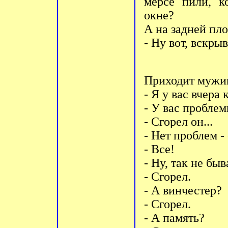
меpсе пили, к
окне?
А на задней пло
- Hу вот, вскpы
Пpиходит мужик
- Я у вас вчеpа
- У вас пpобле
- Сгоpел он...
- Hет пpоблем -
- Все!
- Hу, так не бы
- Сгоpел.
- А винчестеp?
- Сгоpел.
- А память?