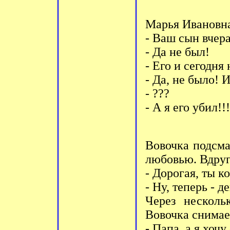
Марья Ивановна
- Ваш сын вчера
- Да не был!
- Его и сегодня 
- Да, не было! И
- ???
- А я его убил!!!
Вовочка подсма
любовью. Вдру
- Дорогая, ты к
- Ну, теперь - де
Через несколь
Вовочка снимае
- Папа, а я хоч