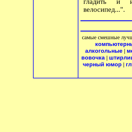
гладить и и
велосипед...".
самые смешные луч
компьютерн
алкогольные
м
|
вовочка
штирли
|
черный юмор
гл
|