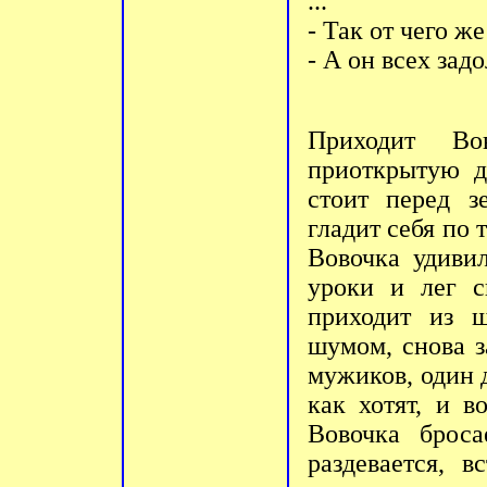
...
- Так от чего ж
- А он всех зад
Приходит Во
приоткрытую д
стоит перед з
гладит себя по 
Вовочка удивил
уроки и лег с
приходит из 
шумом, снова з
мужиков, один д
как хотят, и 
Вовочка броса
раздевается, в