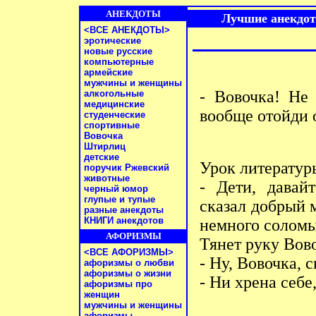
АНЕКДОТЫ
Лучшие анекдот
<ВСЕ АНЕКДОТЫ>
эротические
новые русские
компьютерные
армейские
мужчины и женщины
- Вовочка! Не 
алкогольные
медицинские
вообще отойди о
студенческие
спортивные
Вовочка
Штирлиц
детские
Урок литератур
поручик Ржевский
животные
- Дети, давай
черный юмор
глупые и тупые
сказал добрый 
разные анекдоты
КНИГИ анекдотов
немного соломы
АФОРИЗМЫ
Тянет руку Вов
<ВСЕ АФОРИЗМЫ>
- Ну, Вовочка, 
афоризмы о любви
афоризмы о жизни
- Ни хрена себе
афоризмы про
женщин
мужчины и женщины
афоризмы