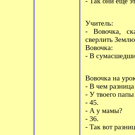
- Так они еще э
Учитель:
- Вовочка, с
свеpлить Землю 
Вовочка:
- В сумасшедши
Вовочка на уpо
- В чем pазниц
- У твоего папы
- 45.
- А у мамы?
- 36.
- Так вот pазни