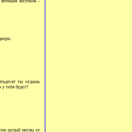
с яичным желтком -
двери.
ятьдесят ты отдашь
 у тебя будет?
том целый месяц ее