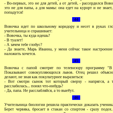
- Во-первых, это не для детей, а от детей, - рассердился Вов
это не для папы, а для мамы: она едет на курорт и не знает
попадутся!
44
Вовочка идет по школьному коридору и несет в руках гло
учительница и спрашивает:
- Вовочка, ты куда идешь?
- В туалет!
- А зачем тебе глобус?
- Да знаете, Марь Иванна, у меня сейчас такое настроение
наложить хочется.
45
Вовочка с папой смотрят по телевизору программу "В
Показывают совокупляющихся львов. Отец решил объясн
делают, не зная как покультурнее выразиться:
- Вот смотри сынок тот который сверху - напрягся, а т
расслабилась... понял что-нибудь?
- Да, папа. Не расслабляйся, а то вые#ут.
46
Учительница биологии решила практически доказать ученика
Берет червяка, бросает в стакан со спиртом - сразу подох.