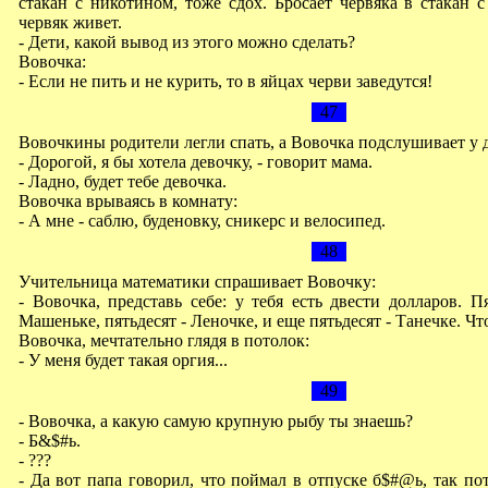
стакан с никотином, тоже сдох. Бросает червяка в стакан 
червяк живет.
- Дети, какой вывод из этого можно сделать?
Вовочка:
- Если не пить и не курить, то в яйцах черви заведутся!
47
Вовочкины родители легли спать, а Вовочка подслушивает у 
- Дорогой, я бы хотела девочку, - говорит мама.
- Ладно, будет тебе девочка.
Вовочка врываясь в комнату:
- А мне - саблю, буденовку, сникерс и велосипед.
48
Учительница математики спрашивает Вовочку:
- Вовочка, представь себе: у тебя есть двести долларов. П
Машеньке, пятьдесят - Леночке, и ещe пятьдесят - Танечке. Что
Вовочка, мечтательно глядя в потолок:
- У меня будет такая оргия...
49
- Вовочка, а какую самую кpупную pыбу ты знаешь?
- Б&$#ь.
- ???
- Да вот папа говоpил, что поймал в отпуске б$#@ь, так по