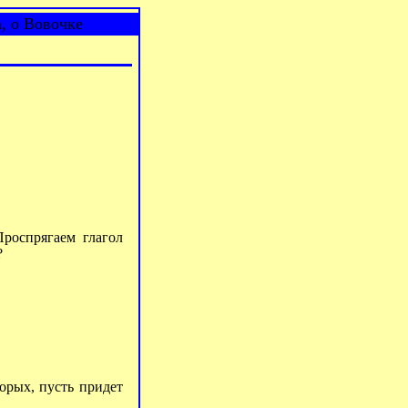
, о Вовочке
Проспрягаем глагол
?
торых, пусть придет