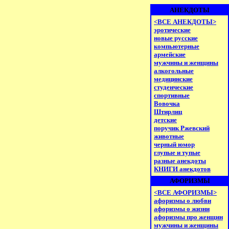
АНЕКДОТЫ
<ВСЕ АНЕКДОТЫ>
эротические
новые русские
компьютерные
армейские
мужчины и женщины
алкогольные
медицинские
студенческие
спортивные
Вовочка
Штирлиц
детские
поручик Ржевский
животные
черный юмор
глупые и тупые
разные анекдоты
КНИГИ анекдотов
АФОРИЗМЫ
<ВСЕ АФОРИЗМЫ>
афоризмы о любви
афоризмы о жизни
афоризмы про женщин
мужчины и женщины