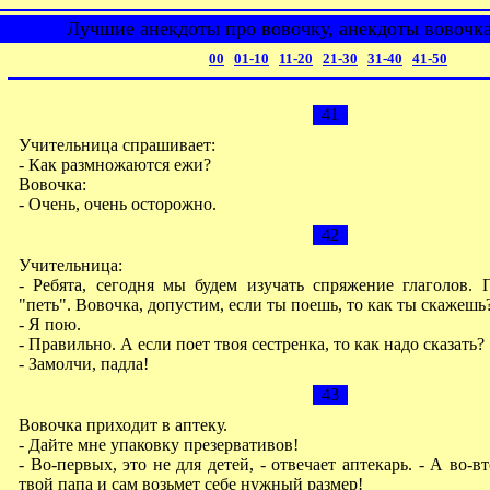
Лучшие анекдоты про вовочку, анекдоты вовочка
00
01-10
11-20
21-30
31-40
41-50
41
Учительница спрашивает:
- Как размножаются ежи?
Вовочка:
- Очень, очень осторожно.
42
Учительница:
- Ребята, сегодня мы будем изучать спряжение глаголов. 
"петь". Вовочка, допустим, если ты поешь, то как ты скажешь
- Я пою.
- Правильно. А если поет твоя сестренка, то как надо сказать?
- Замолчи, падла!
43
Вовочка приходит в аптеку.
- Дайте мне упаковку презервативов!
- Во-первых, это не для детей, - отвечает аптекарь. - А во-в
твой папа и сам возьмет себе нужный размер!