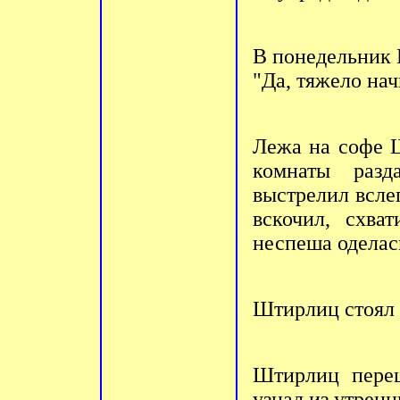
В понедельник 
"Да, тяжело нач
Лежа на софе 
комнаты раз
выстрелил всле
вскочил, схва
неспеша оделас
Штирлиц стоял н
Штирлиц переш
узнал из утренн