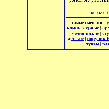
00
01-10
1
самые смешные л
компьютерные
|
ар
медицинские
|
ст
детские
|
поручик 
тупые
|
ра