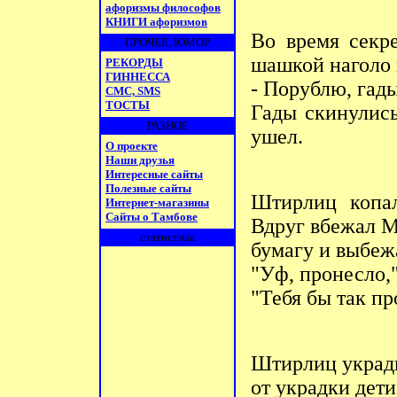
афоризмы философов
КНИГИ афоризмов
Во время секр
ПРОЧЕЕ, ЮМОР
шашкой наголо 
РЕКОРДЫ
ГИННЕССА
- Порублю, гады
СМС, SMS
ТОСТЫ
Гады скинулис
РАЗНОЕ
ушел.
О проекте
Наши друзья
Интересные сайты
Полезные сайты
Штиpлиц копал
Интернет-магазины
Сайты о Тамбове
Вдpуг вбежал 
статистика
бумагу и выбеж
"Уф, пpонесло,
"Тебя бы так п
Штирлиц украдк
от украдки дети