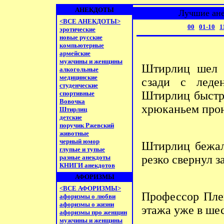
АНЕКДОТЫ
Лучшие ане
<ВСЕ АНЕКДОТЫ>
00
01-10
1
эротические
новые русские
компьютерные
армейские
мужчины и женщины
Штирлиц шел п
алкогольные
медицинские
сзади с леде
студенческие
Штирлиц быстро
спортивные
Вовочка
хрюканьем про
Штирлиц
детские
поручик Ржевский
животные
черный юмор
Штирлиц бежал
глупые и тупые
резко свернул з
разные анекдоты
КНИГИ анекдотов
АФОРИЗМЫ
<ВСЕ АФОРИЗМЫ>
Профессор Пле
афоризмы о любви
афоризмы о жизни
этажа уже в шес
афоризмы про женщин
мужчины и женщины