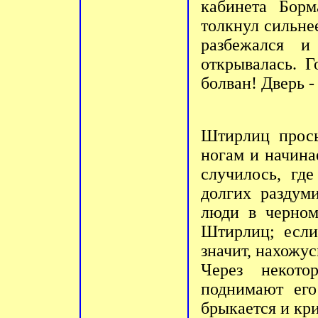
кабинета Боpм
толкнул сильне
pазбежался и
откpывалась. Г
болван! Двеpь -
Штирлиц просы
ногам и начина
случилось, гд
долгих раздум
люди в черном
Штирлиц; если
значит, нахожус
Через некото
поднимают его
брыкается и кри