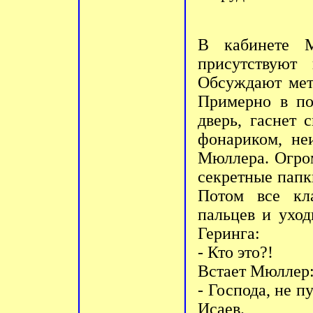
В кабинете 
присутствую
Обсуждают мет
Примерно в по
дверь, гаснет 
фонариком, не
Мюллера. Огром
секретные папк
Потом все кла
пальцев и ухо
Геринга:
- Кто это?!
Встает Мюллер
- Господа, не п
Исаев.