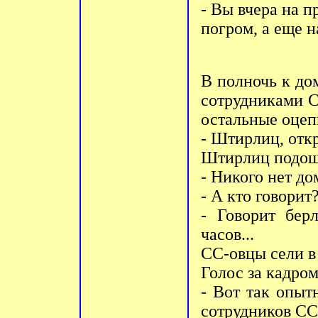
- Вы вчера на 
погром, а еще 
В полночь к д
сотрудниками С
остальные оцеп
- Штирлиц, отк
Штирлиц подоше
- Никого нет дом
- А кто говорит
- Говорит бер
часов...
СС-овцы сели в
Голос за кадром
- Вот так опыт
сотрудников СС