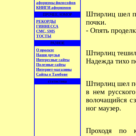
афоризмы философов
КНИГИ афоризмов
Штирлиц шел по
ПРОЧЕЕ, ЮМОР
почки.
РЕКОРДЫ
ГИННЕССА
- Опять проделк
СМС, SMS
ТОСТЫ
РАЗНОЕ
О проекте
Штирлиц тешил 
Наши друзья
Hадежда тихо п
Интересные сайты
Полезные сайты
Интернет-магазины
Сайты о Тамбове
статистика
Штирлиц шел по
в нем русского
волочащийся с
ног маузер.
Пpоходя по к