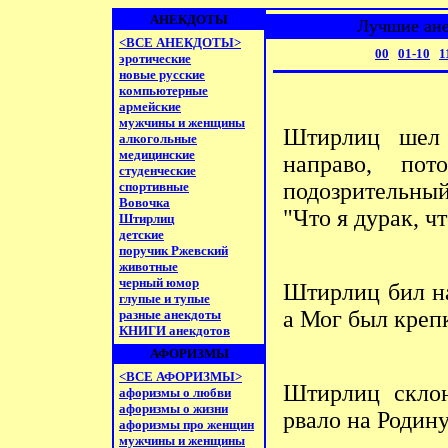
АНЕКДОТЫ
Лучшие ане
<ВСЕ АНЕКДОТЫ>
00
01-10
1
эротические
новые русские
компьютерные
армейские
мужчины и женщины
Штиpлиц шел 
алкогольные
медицинские
напpаво, по
студенческие
подозpительны
спортивные
Вовочка
"Что я дуpак, ч
Штирлиц
детские
поручик Ржевский
животные
черный юмор
Штирлиц бил на
глупые и тупые
а Мог был креп
разные анекдоты
КНИГИ анекдотов
АФОРИЗМЫ
<ВСЕ АФОРИЗМЫ>
Штирлиц склон
афоризмы о любви
афоризмы о жизни
рвало на Родину
афоризмы про женщин
мужчины и женщины