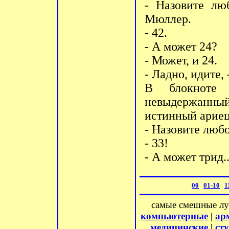
- Назовите лю
Мюллер.
- 42.
- А может 24?
- Может, и 24.
- Ладно, идите,
В блокноте 
невыдержанны
истинный ариец
- Назовите любо
- 33!
- А может трид.
00
01-10
1
самые смешные л
компьютерные
|
ар
медицинские
|
ст