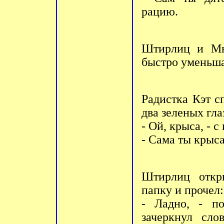
рацию.
Штирлиц и Мюл
быстро уменьша
Радистка Кэт с
два зеленых гла
- Ой, крыса, - с
- Сама ты крыса
Штирлиц откр
папку и прочел:
- Ладно, - п
зачеркнул сл