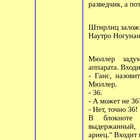
разведчик, а по
Штирлиц заложи
Наутро Ногунан
Мюллер задум
аппарата. Входи
- Ганс, назови
Мюллер.
- 36.
- А может не 36
- Нет, точно 36!
В блокноте 
выдержанный,
ариец." Входит 