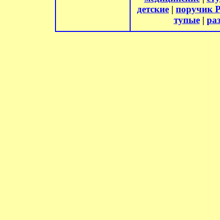
детские
|
поручик 
тупые
|
ра