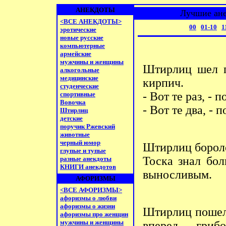
АНЕКДОТЫ
Лучшие ане
<ВСЕ АНЕКДОТЫ>
00
01-10
1
эротические
новые русские
компьютерные
армейские
мужчины и женщины
Штирлиц шел п
алкогольные
медицинские
кирпич.
студенческие
- Вот те раз, -
спортивные
Вовочка
- Вот те два, -
Штирлиц
детские
поручик Ржевский
животные
черный юмор
Штирлиц боролс
глупые и тупые
Тоска знал бо
разные анекдоты
КНИГИ анекдотов
выносливым.
АФОРИЗМЫ
<ВСЕ АФОРИЗМЫ>
афоризмы о любви
афоризмы о жизни
Штирлиц пошел 
афоризмы про женщин
мужчины и женщины
вперед - гриб