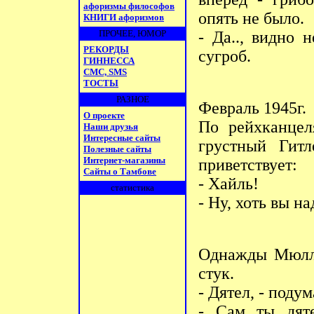
афоризмы философов
опять не было.
КНИГИ афоризмов
ПРОЧЕЕ, ЮМОР
- Да.., видно 
РЕКОРДЫ
сугроб.
ГИННЕССА
СМС, SMS
ТОСТЫ
РАЗНОЕ
Февраль 1945г.
О проекте
По рейхканцел
Наши друзья
Интересные сайты
грустный Гит
Полезные сайты
Интернет-магазины
приветствует:
Сайты о Тамбове
- Хайль!
статистика
- Ну, хоть вы н
Однажды Мюлле
стук.
- Дятел, - поду
- Сам ты дяте